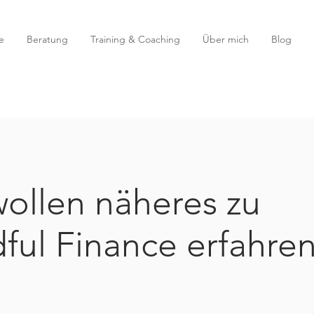
e
Beratung
Training & Coaching
Über mich
Blog
wollen näheres zu
ful Finance erfahre