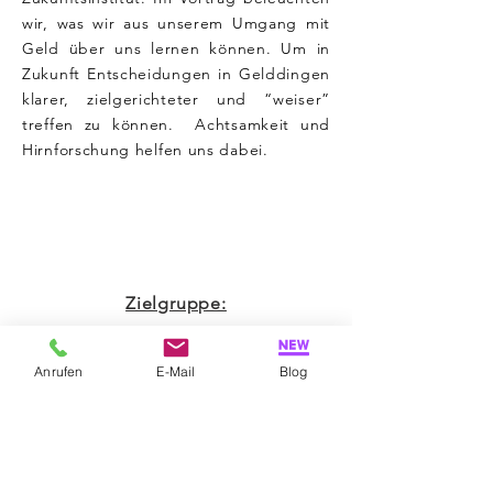
wir, was wir aus unserem Umgang mit
Geld über uns lernen können. Um in
Zukunft Entscheidungen in Gelddingen
klarer, zielgerichteter und “weiser”
treffen zu können. Achtsamkeit und
Hirnforschung helfen uns dabei.
Zielgruppe:
Kunden von Banken, Mitarbeiter von
Anrufen
E-Mail
Blog
Banken und Versicherungen,
Öffentlichkeit
Nutzen