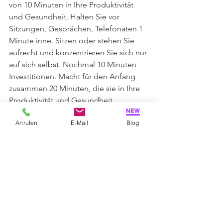
von 10 Minuten in Ihre Produktivität 
und Gesundheit. Halten Sie vor 
Sitzungen, Gesprächen, Telefonaten 1 
Minute inne. Sitzen oder stehen Sie 
aufrecht und konzentrieren Sie sich nur 
auf sich selbst. Nochmal 10 Minuten 
Investitionen. Macht für den Anfang 
zusammen 20 Minuten, die sie in Ihre 
Produktivität und Gesundheit 
investieren sollten. Doch nicht allzuviel 
Anrufen
E-Mail
Blog
oder?
Und wenn Sie merken, dass eine 
Lawine auf Sie zukommt und Ihr Gehirn 
zu rasen beginnt, dann stehen Sie auf 
und lenken Sie Ihre Aufmerksamkeit 
auf das entgegen gesetzte Ende, auf 
Ihre Fuss-Sohlen. Spüren Sie den 
Boden, Ihr Gewicht, die sanften 
Gewichtsverlagerungen und bleiben 