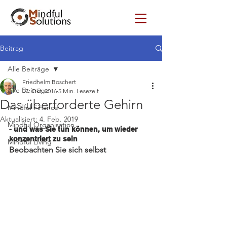
Beitrag
Alle Beiträge
Friedhelm Boschert
Alle Beiträge
17. Okt. 2016
5 Min. Lesezeit
Das überforderte Gehirn
Mindful Finance
Aktualisiert:
4. Feb. 2019
Mindful Organisation
- und was Sie tun können, um wieder 
konzentriert zu sein
Mindful Living
Beobachten Sie sich selbst