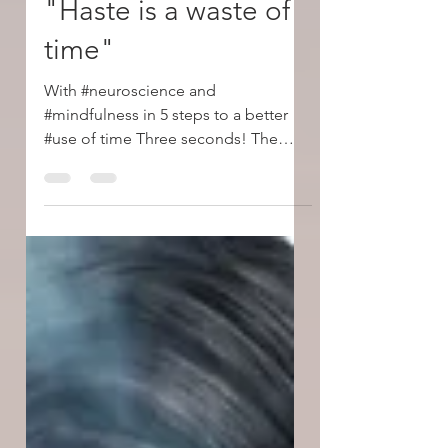
Friedhelm Boschert
4. Feb. 2019
6 Min. Lesezeit
"Haste is a waste of
time"
With #neuroscience and
#mindfulness in 5 steps to a better
#use of time Three seconds! The
present moment takes a whole three
seconds!...