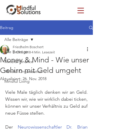
Beitrag
Alle Beiträge
Friedhelm Boschert
Alle Beiträge
2. Okt. 2018
4 Min. Lesezeit
Money & Mind - Wie unser
Mindful Finance
Gehirn mit Geld umgeht
Mindful Organisation
Aktualisiert:
26. Nov. 2018
Mindful Living
Viele Male täglich denken wir an Geld. 
Wissen wir, wie wir wirklich dabei ticken, 
können wir unser Verhältnis zu Geld auf 
neue Füsse stellen.
Der 
Neurowissenschaftler Dr. Brian 