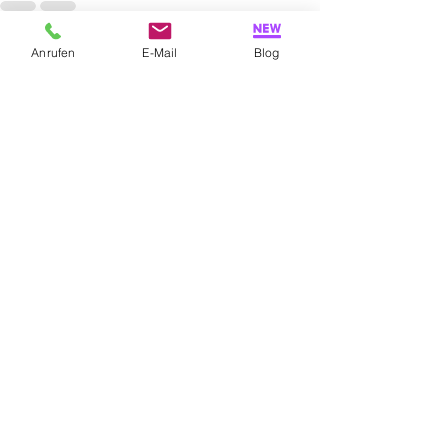
Anrufen
E-Mail
Blog
Alle ansehen
Aktuelle Beiträge