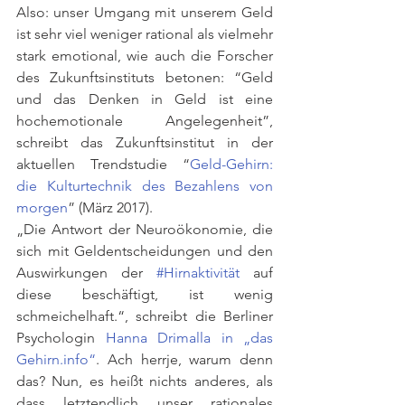
Also: unser Umgang mit unserem Geld 
ist sehr viel weniger rational als vielmehr 
stark emotional, wie auch die Forscher 
des Zukunftsinstituts betonen: “Geld 
und das Denken in Geld ist eine 
hochemotionale Angelegenheit”, 
schreibt das Zukunftsinstitut in der 
aktuellen Trendstudie “
Geld-Gehirn: 
die Kulturtechnik des Bezahlens von 
morgen
” (März 2017).
„Die Antwort der Neuroökonomie, die 
sich mit Geldentscheidungen und den 
Auswirkungen der 
#Hirnaktivität
 auf 
diese beschäftigt, ist wenig 
schmeichelhaft.“, schreibt die Berliner 
Psychologin 
Hanna Drimalla in „das 
Gehirn.info“
. Ach herrje, warum denn 
das? Nun, es heißt nichts anderes, als 
dass letztendlich unser rationales 