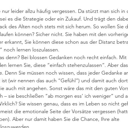
nur leider allzu häufig vergessen. Da stürzt man sich in 
 sei es die Strategie oder ein Zukauf. Und trägt den dab
ck des Alten noch stets mit sich herum. So wollen Sie 
ufen können? Sicher nicht. Sie haben mit den vorherige
r erkannt, Sie können diese schon aus der Distanz betr
” noch lernen loszulassen.
as denn? Bei blossen Gedanken noch recht einfach. Mit 
 lernen Sie, diese “einfach stehenzulassen”. Aber das i
e. Denn Sie müssen noch wissen, dass jeder Gedanke an
ist (wir nennen das auch “Gefühl”) und damit auch dort v
Sie auch mit angehen. Sonst wäre das mit den guten Vor
ch – sie beschließen “ab morgen ess’ ich weniger” und 
irklich? Sie wissen genau, dass es im Leben so nicht g
 meist die emotionale Seite der Vorsätze vergessen (hatt
ben). Aber nur damit haben Sie die Chance, Ihre alte 
 loszuwerden.