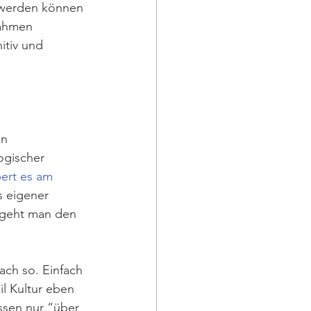
t werden können
nahmen 
itiv und 
n 
ogischer 
pert es am 
s eigener 
geht man den 
ach so. Einfach 
il Kultur eben 
sen nur “über 