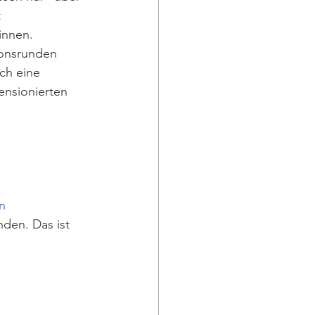
 
innen. 
ionsrunden 
ch eine 
ensionierten 
n 
den. Das ist 