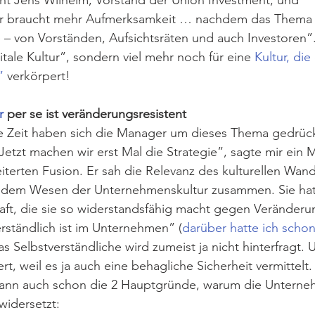
nt Jens Wilhelm, Vorstand der Union Investment, und 
r braucht mehr Aufmerksamkeit … nachdem das Thema a
 – von Vorständen, Aufsichtsräten und auch Investoren”.
gitale Kultur”, sondern viel mehr noch für eine 
Kultur, di
”
 verkörpert!
r
 per se ist veränderungsresistent
ge Zeit haben sich die Manager um dieses Thema gedrück
etzt machen wir erst Mal die Strategie”, sagte mir ein 
eiterten Fusion. Er sah die Relevanz des kulturellen Wand
 dem Wesen der Unternehmenskultur zusammen. Sie hat
aft, die sie so widerstandsfähig macht gegen Veränderu
verständlich ist im Unternehmen” (
darüber hatte ich schon
as Selbstverständliche wird zumeist ja nicht hinterfragt.
t, weil es ja auch eine behagliche Sicherheit vermittelt.
dann auch schon die 2 Hauptgründe, warum die Unterne
widersetzt: