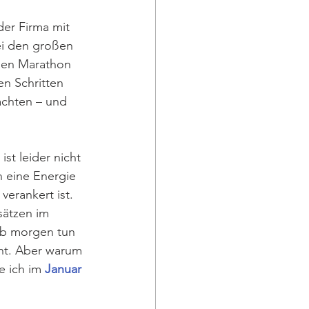
der Firma mit 
ei den großen 
den Marathon 
n Schritten 
achten – und 
st leider nicht 
 eine Energie 
erankert ist. 
sätzen im 
ab morgen tun 
eht. Aber warum 
e ich im 
Januar 