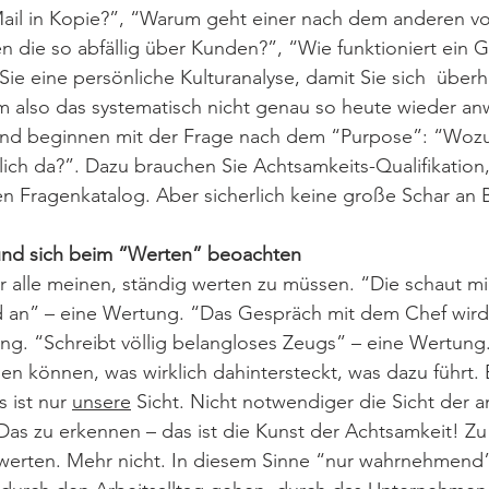
ail in Kopie?”, “Warum geht einer nach dem anderen vor
n die so abfällig über Kunden?”, “Wie funktioniert ein G
e eine persönliche Kulturanalyse, damit Sie sich  überh
m also das systematisch nicht genau so heute wieder an
nd beginnen mit der Frage nach dem “Purpose”: “Wozu 
ch da?”. Dazu brauchen Sie Achtsamkeits-Qualifikation, 
 Fragenkatalog. Aber sicherlich keine große Schar an B
nd sich beim “Werten” beoachten
r alle meinen, ständig werten zu müssen. “Die schaut m
 an” – eine Wertung. “Das Gespräch mit dem Chef wird 
ng. “Schreibt völlig belangloses Zeugs” – eine Wertung
en können, was wirklich dahintersteckt, was dazu führt. 
 ist nur 
unsere
 Sicht. Nicht notwendiger die Sicht der 
. Das zu erkennen – das ist die Kunst der Achtsamkeit! Z
 werten. Mehr nicht. In diesem Sinne “nur wahrnehmend”