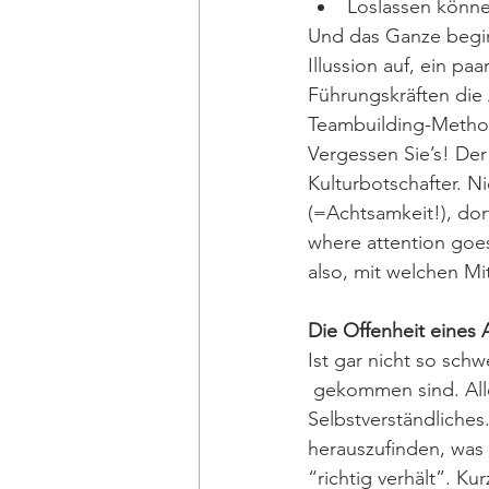
Loslassen könn
Und das Ganze begin
Illussion auf, ein p
Führungskräften die
Teambuilding-Method
Vergessen Sie’s! Der
Kulturbotschafter. N
(=Achtsamkeit!), dor
where attention goe
also, mit welchen M
Die Offenheit eines 
Ist gar nicht so schw
 gekommen sind. Alles
Selbstverständliche
herauszufinden, was 
“richtig verhält”. K