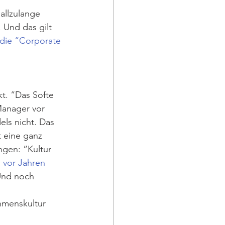
llzulange 
 Und das gilt 
e die “Corporate 
t. “Das Softe 
Manager vor 
els nicht. Das 
 eine ganz 
ngen: “Kultur 
 vor Jahren 
 Und noch 
hmenskultur 