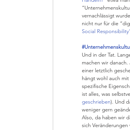
Handeln!”
 etwa mah
“Unternehmenskultu
vernachlässigt wurde
nicht nur für die “di
Social Responsibility
#Unternehmenskultu
Und in der Tat. Lan
machen wir danach. J
einer letztlich gesch
hängt wohl auch mit
spezifische Eigensch
ist alles, was selbst
geschrieben
). Und d
weniger gern geänder
Also, da haben wir 
sich Veränderungen 