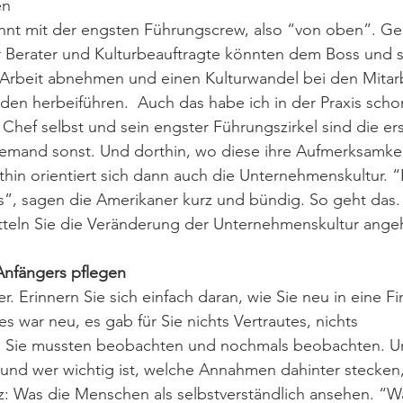
en
nt mit der engsten Führungscrew, also “von oben”. Ge
aar Berater und Kulturbeauftragte könnten dem Boss und 
 Arbeit abnehmen und einen Kulturwandel bei den Mitarb
en herbeiführen.  Auch das habe ich in der Praxis scho
 Chef selbst und sein engster Führungszirkel sind die er
iemand sonst. Und dorthin, wo diese ihre Aufmerksamkei
thin orientiert sich dann auch die Unternehmenskultur. “
s”, sagen die Amerikaner kurz und bündig. So geht das.
itteln Sie die Veränderung der Unternehmenskultur ang
Anfängers pflegen
er. Erinnern Sie sich einfach daran, wie Sie neu in eine Fi
 war neu, es gab für Sie nichts Vertrautes, nichts 
s. Sie mussten beobachten und nochmals beobachten. U
und wer wichtig ist, welche Annahmen dahinter stecken,
urz: Was die Menschen als selbstverständlich ansehen. “