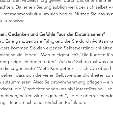
rch den Arbeitsalltag gehen, durch das Unternehmen 
hten. Da lernen Sie unglaublich viel über sich selbst –
e Unternehmenskultur um sich herum. Nutzen Sie das syst
ulturanalyse.
en, Gedanken und Gefühle “aus der Distanz sehen”
at. Eine ganz zentrale Fähigkeit, die Sie durch Achtsamke
ders kommen Sie den eigenen Selbstverständlichkeiten 
e nicht so viel loben”. Warum eigentlich? “Die Kunden füh
hrung zeige ich durch reden”. Ach so? Schon mal was an
um die sogenannte “Meta-Kompetenz” – sich von oben h
 sehen, dass sich die vielen Selbstverständlichkeiten zu
aufsummieren. Also: Selbstwahrnehmung pflegen – einz
dacht, die Mitarbeiter sehen uns als Unterstützung – abe
ehmen, hätten wir nie gedacht”, so die überraschende
ngs-Teams nach einer ehrlichen Reflektion.