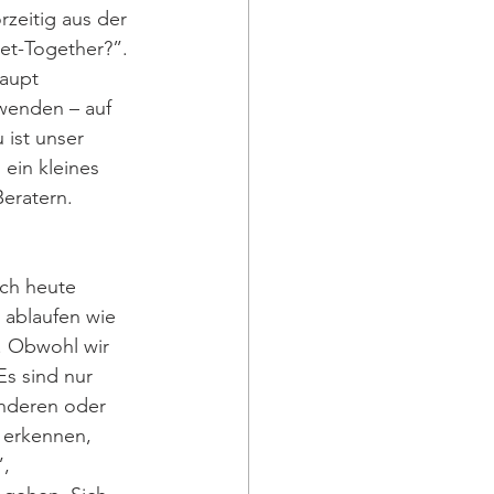
zeitig aus der 
et-Together?”. 
aupt 
wenden – auf 
ist unser 
ein kleines 
eratern.
ich heute 
ablaufen wie 
. Obwohl wir 
Es sind nur 
anderen oder 
u erkennen, 
, 