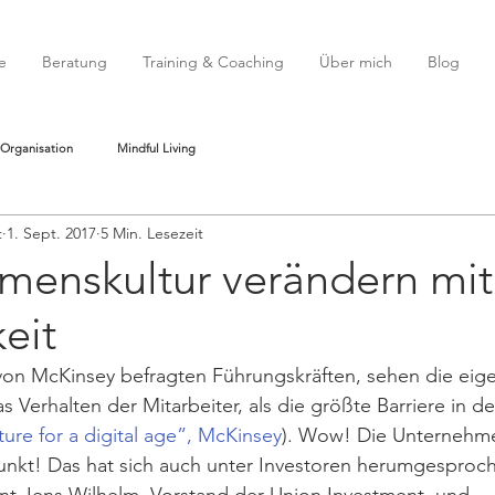
e
Beratung
Training & Coaching
Über mich
Blog
 Organisation
Mindful Living
t
1. Sept. 2017
5 Min. Lesezeit
menskultur verändern mit
eit
von McKinsey befragten Führungskräften, sehen die eig
s Verhalten der Mitarbeiter, als die größte Barriere in de
ture for a digital age”, McKinsey
). Wow! Die Unternehme
unkt! Das hat sich auch unter Investoren herumgesproch