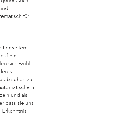
gehen. Sich 
 und 
ematisch für 
it erweitern 
auf die 
len sich wohl 
deres 
erab sehen zu 
 automatischem 
eln und als 
r dass sie uns 
 Erkenntnis 