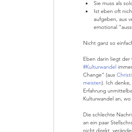
Sie muss als so
Ist eben oft ni
aufgeben, aus v
emotional “auss
Nicht ganz so einfac
Eben darin liegt der
#Kulturwandel
 immer
Change“ (aus 
Christ
meisten
). Ich denke
Erfahrung unmittelba
Kulturwandel an, wo
Die schlechte Nachri
an ein paar Stellschr
nicht 
direkt
  veränd