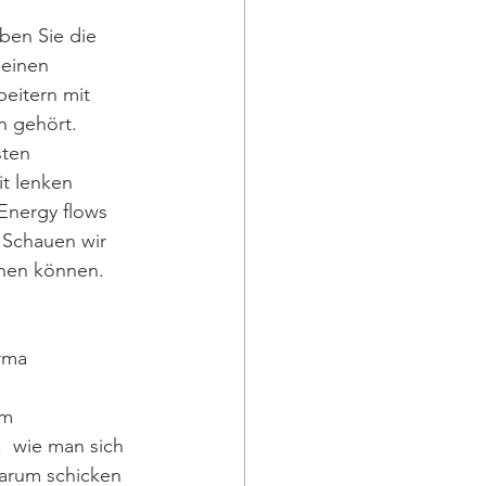
ben Sie die 
seinen 
eitern mit 
n gehört. 
sten 
t lenken 
Energy flows 
 Schauen wir 
ehen können.
rma 
m 
  wie man sich 
Warum schicken 