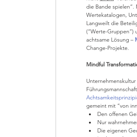
die Bande spielen”. 
Wertekatalogen, Unt
Langweilt die Beteil
(“Werte-Gruppen”) un
achtsame Lösung – 
Change-Projekte.
Mindful Transformat
Unternehmenskultur 
Führungsmannschaft, 
Achtsamkeitsprinzip
gemeint mit “von in
Den offenen Gei
Nur wahrnehmen
Die eigenen Ged