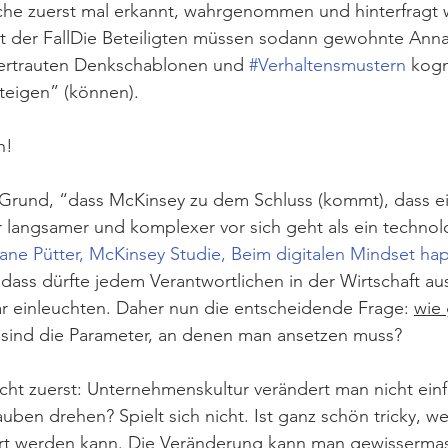
lche zuerst mal erkannt, wahrgenommen und hinterfrag
cht der FallDie Beteiligten müssen sodann gewohnte An
ertrauten Denkschablonen und 
#Verhaltensmustern
 kogn
teigen” (können). 
h!
 Grund, “dass McKinsey zu dem Schluss (kommt), dass ei
 langsamer und komplexer vor sich geht als ein technol
iane Pütter, McKinsey Studie, Beim digitalen Mindset ha
, dass dürfte jedem Verantwortlichen in der Wirtschaft au
r einleuchten. Daher nun die entscheidende Frage: 
wie 
 sind die Parameter, an denen man ansetzen muss?
cht zuerst: Unternehmenskultur verändert man nicht einf
auben drehen? Spielt sich nicht. Ist ganz schön tricky, we
ert werden kann. Die Veränderung kann man gewissermas