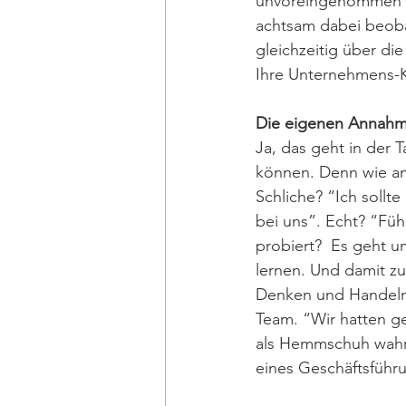
unvoreingenommen du
achtsam dabei beobac
gleichzeitig über di
Ihre Unternehmens-K
Die eigenen Annahm
Ja, das geht in der T
können. Denn wie an
Schliche? “Ich sollt
bei uns”. Echt? “Fü
probiert?  Es geht 
lernen. Und damit zu
Denken und Handeln 
Team. “Wir hatten ge
als Hemmschuh wahrn
eines Geschäftsführu